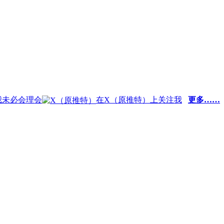
我未必会理会
在X（原推特）上关注我
更多……